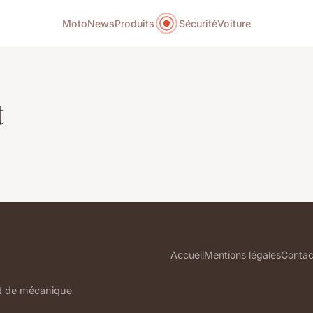
Moto
News
Produits
Sécurité
Voiture
t
Accueil
Mentions légales
Contac
et de mécanique