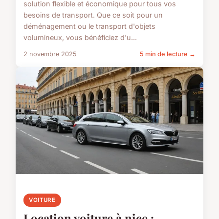
solution flexible et économique pour tous vos
besoins de transport. Que ce soit pour un
déménagement ou le transport d'objets
volumineux, vous bénéficiez d'u...
2 novembre 2025
5 min de lecture →
VOITURE
Location voiture à nice :