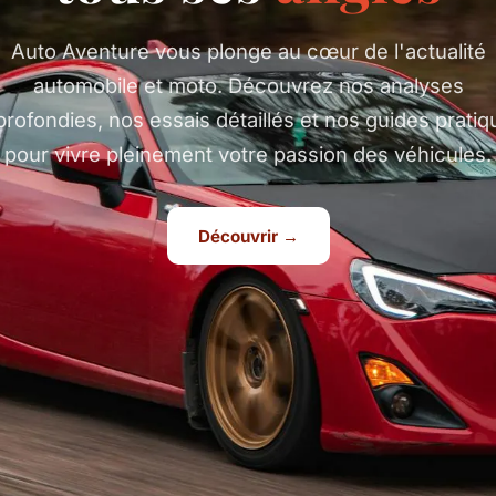
Auto Aventure vous plonge au cœur de l'actualité
automobile et moto. Découvrez nos analyses
rofondies, nos essais détaillés et nos guides prati
pour vivre pleinement votre passion des véhicules.
Découvrir →