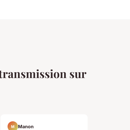
 transmission sur
Manon
M