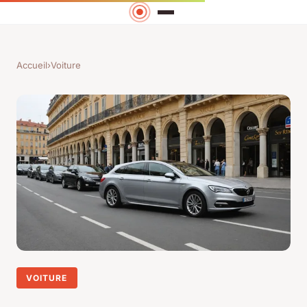
Accueil
›
Voiture
VOITURE